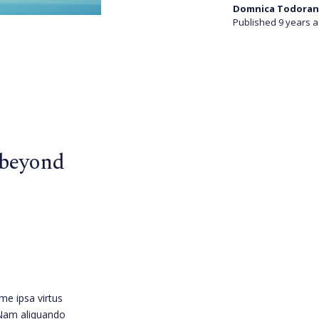
Domnica Todoran
Published 9 years 
 beyond
me ipsa virtus
 Nam aliquando