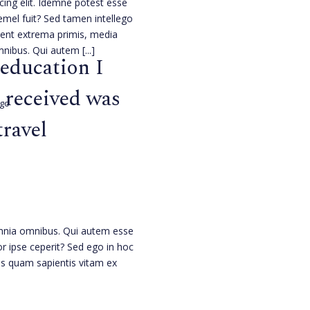
cing elit. Idemne potest esse
emel fuit? Sed tamen intellego
dent extrema primis, media
mnibus. Qui autem
[...]
 education I
 received was
ago
ravel
mnia omnibus. Qui autem esse
or ipse ceperit? Sed ego in hoc
ius quam sapientis vitam ex