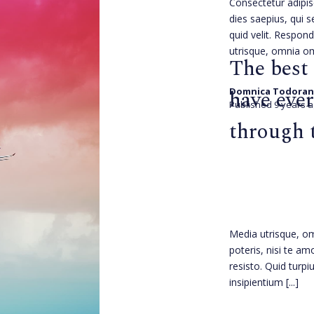
Consectetur adipis
dies saepius, qui s
quid velit. Respon
utrisque, omnia o
The best
have ever
Domnica Todoran
Published 9 years 
through t
Media utrisque, o
poteris, nisi te am
resisto. Quid turp
insipientium
[...]